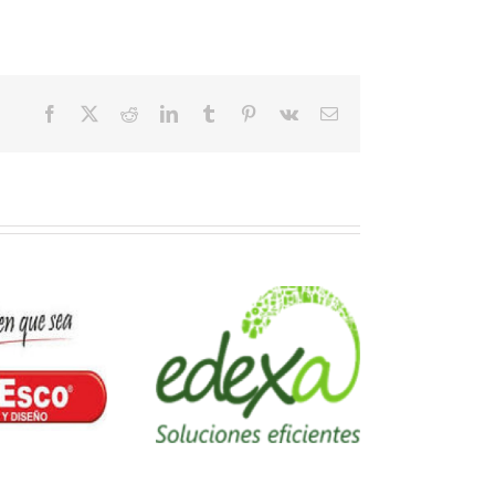
Facebook
X
Reddit
LinkedIn
Tumblr
Pinterest
Vk
Email
Edexa
D&L Distribuciones