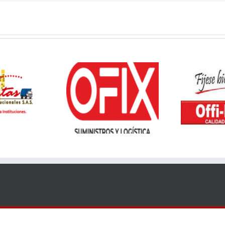
fix Suministros
Offiesco
Systems & Computers Technology de Colombia SAS | 2018 | Todos los derechos reservado