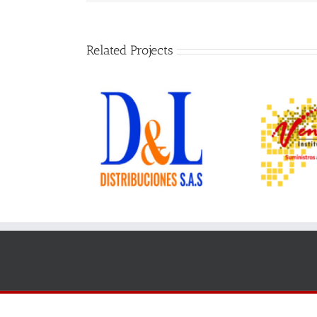
Related Projects
 Distribuciones
Ventas Institucionales
O