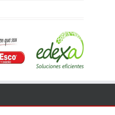
Edexa
D&L Distribuciones
s