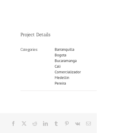
Project Details
Barranquilla
Categories:
Bogota
Bucaramanga
Cali
Comercializador
Medellin
Pereira
Facebook
X
Reddit
LinkedIn
Tumblr
Pinterest
Vk
Email